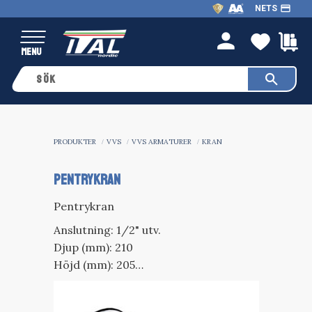
payment
NETS
Meny
FAVO
K
person
PRODUKTER
VVS
VVS ARMATURER
KRAN
PENTRYKRAN
Pentrykran
Anslutning: 1/2" utv.
Djup (mm): 210
Höjd (mm): 205
Utkastare: Vridbar