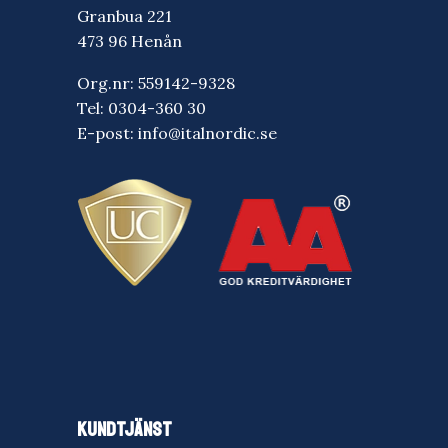
Granbua 221
473 96 Henån
Org.nr: 559142-9328
Tel:
0304-360 30
E-post:
info@italnordic.se
KUNDTJÄNST