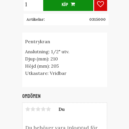
KÖP
Lägg till i fa
Artikelnr
0315000
Pentrykran
Anslutning: 1/2" utv.
Djup (mm): 210
Höjd (mm): 205
Utkastare: Vridbar
Omdömen
Du