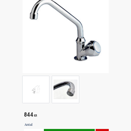
844
KR
Antal