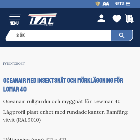
payment
NETS
Meny
FAVO
K
person
FYNDTORGET
OCEANAIR MED INSEKTSNÄT OCH MÖRKLÄGGNING FÖR
LOMAR 40
Oceanair rullgardin och myggnät för Lewmar 40
Lågprofil plast enhet med rundade kanter. Ramfärg:
vitvit (RAL9010)
Håltagning (mm) 421 x 421