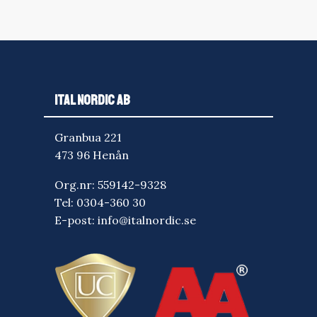
ITAL NORDIC AB
Granbua 221
473 96 Henån
Org.nr: 559142-9328
Tel:
0304-360 30
E-post:
info@italnordic.se