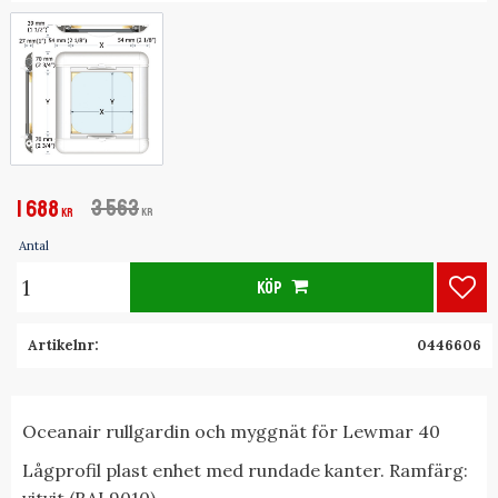
Nedsatt pris:
Ordinarie pris:
1 688
3 563
KR
KR
Antal
KÖP
Lägg
Artikelnr
0446606
Oceanair rullgardin och myggnät för Lewmar 40
Lågprofil plast enhet med rundade kanter. Ramfärg:
vitvit (RAL9010)