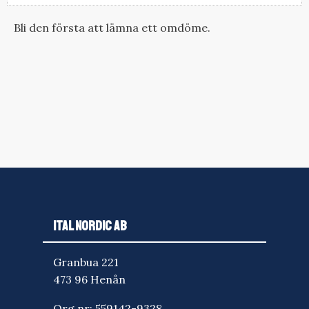
Bli den första att lämna ett omdöme.
ITAL NORDIC AB
Granbua 221
473 96 Henån
Org.nr: 559142-9328