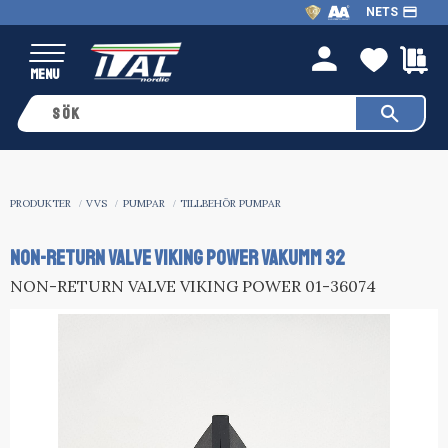
payment
NETS
Meny
FAVO
K
person
PRODUKTER
VVS
PUMPAR
TILLBEHÖR PUMPAR
NON-RETURN VALVE VIKING POWER VAKUMM 32
NON-RETURN VALVE VIKING POWER 01-36074