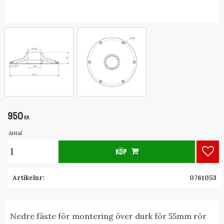
950
KR
Antal
KÖP
Lägg
Artikelnr
0761053
Nedre fäste för montering över durk för 55mm rör