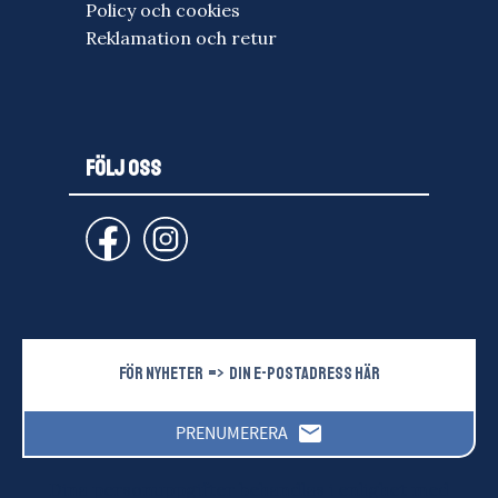
Policy och cookies
Reklamation och retur
FÖLJ OSS
email
PRENUMERERA
Dina personuppgifter behandlas i enlighet med