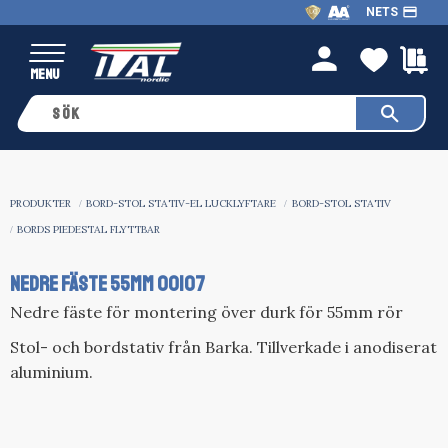
payment
NETS
Meny
FAVO
K
person
PRODUKTER
BORD-STOL STATIV-EL LUCKLYFTARE
BORD-STOL STATIV
BORDS PIEDESTAL FLYTTBAR
NEDRE FÄSTE 55MM 00107
Nedre fäste för montering över durk för 55mm rör
Stol- och bordstativ från Barka. Tillverkade i anodiserat
aluminium.