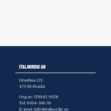
ITAL NORDIC AB
Granbua 221
473 96 Henån
Org.nr: 559142-9328
Tel:
0304-360 30
E-post:
info@italnordic.se