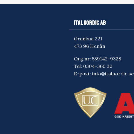
ITAL NORDIC AB
Granbua 221
473 96 Henån
Org.nr: 559142-9328
Tel:
0304-360 30
E-post:
info@italnordic.se