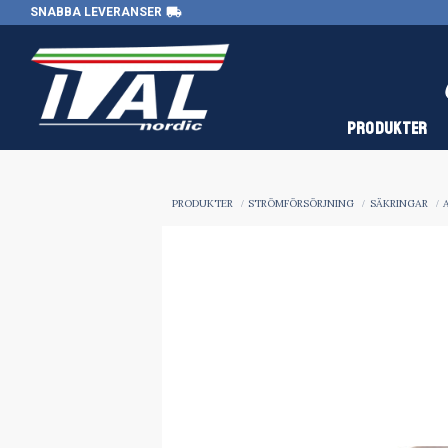
local_shipping
SNABBA LEVERANSER
PRODUKTER
PRODUKTER
STRÖMFÖRSÖRJNING
SÄKRINGAR