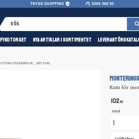
verified_user
support_agent
TRYGG SHOPPING
0304-360 30
FYNDTORGET
NYA ARTIKLAR I SORTIMENTET
LEVERANTÖRSKATAL
AUTOMATSÄKRINGAR_ BRYTARE
MONTERINGS
Ram för mon
102
KR
Antal
Artikelnr