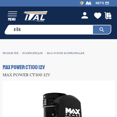
payment
NETS
Meny
FAVO
K
person
PRODUKTER
BOGPROPELLER
MAX POWER BOGPROPELLER
MAX POWER CT100 12V
MAX POWER CT100 12V