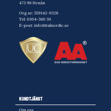
473 96 Henån
Org.nr: 559142-9328
Tel:
0304-360 30
E-post:
info@italnordic.se
KUNDTJÄNST
Om oss