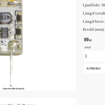
Ljusflöde: 1
Längd total
Längd bern 
Bredd (mm) 
99
KR
Antal
Artikelnr