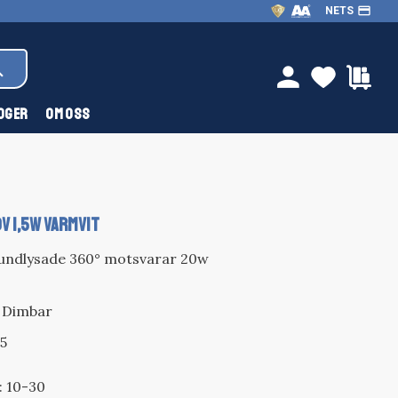
payment
NETS
FAVOR
KU
person
OGER
OM OSS
0V 1,5W VARMVIT
undlysade 360° motsvarar 20w
 Dimbar
,5
: 10-30