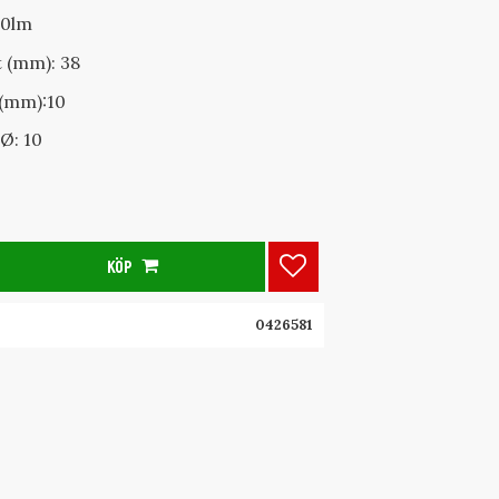
80lm
t (mm): 38
(mm):10
Ø: 10
KÖP
Lägg till i favoriter
0426581