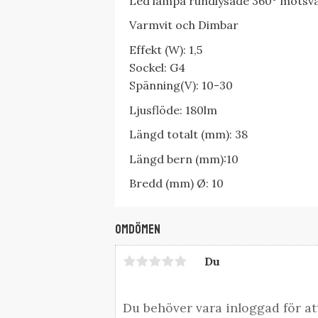
Led lampa rundlysade 360° motsv
Varmvit och Dimbar
Effekt (W): 1,5
Sockel: G4
Spänning(V): 10-30
Ljusflöde: 180lm
Längd totalt (mm): 38
Längd bern (mm):10
Bredd (mm) Ø: 10
Omdömen
Du