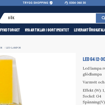
verified_user
support_agent
TRYGG SHOPPING
0304-360 30
FYNDTORGET
NYA ARTIKLAR I SORTIMENTET
LEVERANTÖRSKATAL
OR
LED LAMPOR
LED G4 12-3
Led lampa r
glödlampa
Varmvit och
Effekt (W): 1
Sockel: G4
Spänning(V)