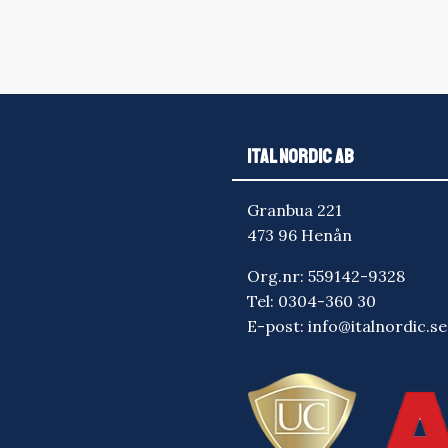
ITAL NORDIC AB
Granbua 221
473 96 Henån
Org.nr: 559142-9328
Tel:
0304-360 30
E-post:
info@italnordic.se