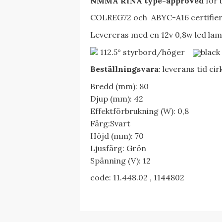
NMMA RINA type-approved
för b
COLREG72 och ABYC-A16 certifie
Levereras med en 12v 0,8w led la
112.5° styrbord/höger
black
Beställningsvara
: leverans tid ci
Bredd (mm): 80
Djup (mm): 42
Effektförbrukning (W): 0,8
Färg:Svart
Höjd (mm): 70
Ljusfärg: Grön
Spänning (V): 12
code: 11.448.02 , 1144802