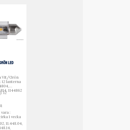
/GRÖN LED
a Vit/Grön
 12 lanterna
44804,
4814, 1144862
: 12
31
 vara :
cirka 1 vecka
02, 11.448.04,
448.14,