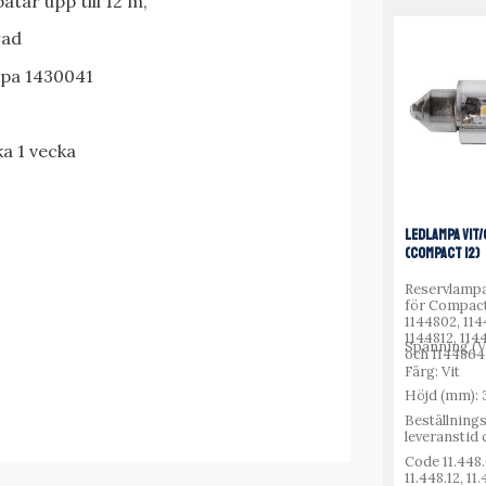
åtar upp till 12 m,
rad
mpa 1430041
rka 1 vecka
LEDLAMPA VIT
(COMPACT 12)
Reservlamp
för Compact
1144802, 11
1144812, 114
Spänning (V)
och 1144864
Färg: Vit
Höjd (mm): 
Beställnings
leveranstid 
Code 11.448.
11.448.12, 11.