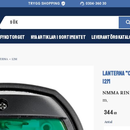
verified_user
support_agent
TRYGG SHOPPING
0304-360 30
FYNDTORGET
NYA ARTIKLAR I SORTIMENTET
LEVERANTÖRSKATAL
ERNA < 12M
LANTERNA "C
12M
NMMA RINA
m,
344
KR
Antal