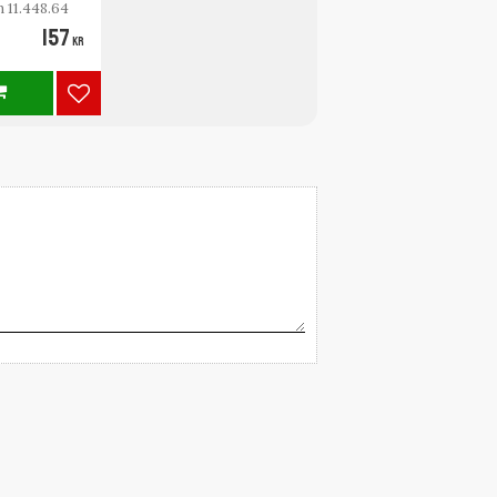
h 11.448.64
157
KR
Lägg till i favoriter