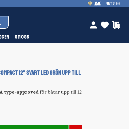
payment
NETS
FAVOR
KU
person
OGER
OM OSS
ompact 12" SVART LED GRÖN UPP TILL
 type-approved
för båtar upp till 12