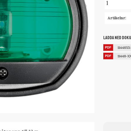
Artikelnr
Ladda ned dok
11448X
11448-X