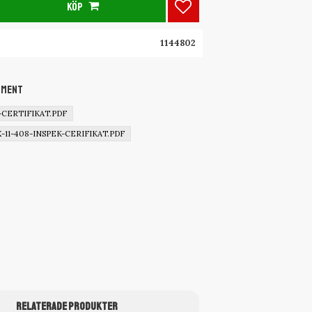
KÖP
Lägg till i favoriter
1144802
ument
X-CERTIFIKAT.PDF
X-11-408-INSPEK-CERIFIKAT.PDF
RELATERADE PRODUKTER