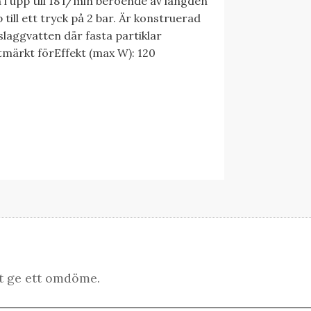
i upp till 18 l/min beroende av längden
till ett tryck på 2 bar. Är konstruerad
slaggvatten där fasta partiklar
ärkt förEffekt (max W): 120