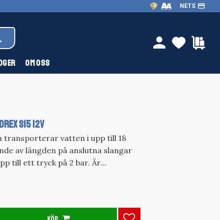
payment
NETS
FAVOR
KU
person
OGER
OM OSS
REX S15 12V
 transporterar vatten i upp till 18
nde av längden på anslutna slangar
p till ett tryck på 2 bar. Är
 för att kunna dränera septic- och
 där fasta partiklar förekommer men
en utmärkt förEffekt (max W): 120
): 12-18
KÖP