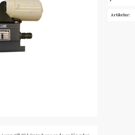
Insug max (m
Spänning (V)
Artikelnr
Strömförbru
Utlopp max 
Vikt (kg): 2.9