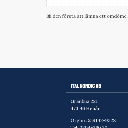
Bli den första att lämna ett omdöme.
ITAL NORDIC AB
Granbua 221
473 96 Henån
Org.nr: 559142-9328
Tel:
0304-360 30