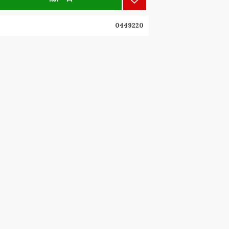
Lägg till i favoriter
): 2
: 12
0449220
kning (A): 4
(m): 10