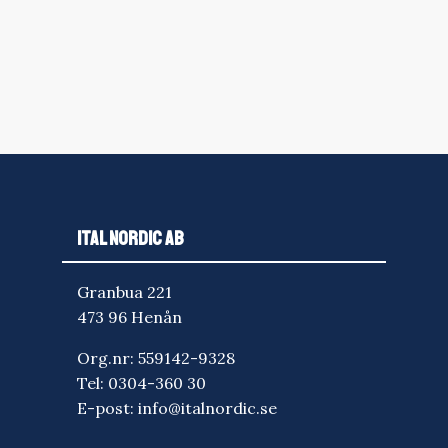
ITAL NORDIC AB
Granbua 221
473 96 Henån
Org.nr: 559142-9328
Tel:
0304-360 30
E-post:
info@italnordic.se