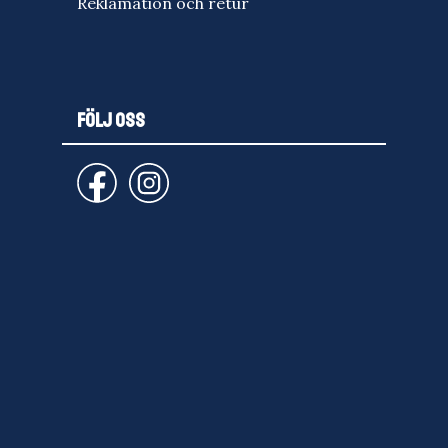
Reklamation och retur
FÖLJ OSS
email
PRENUMERERA