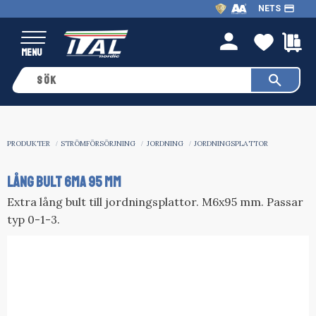
payment
NETS
Meny
FAVO
K
person
PRODUKTER
STRÖMFÖRSÖRJNING
JORDNING
JORDNINGSPLATTOR
LÅNG BULT 6MA 95 MM
Extra lång bult till jordningsplattor. M6x95 mm. Passar
typ 0-1-3.