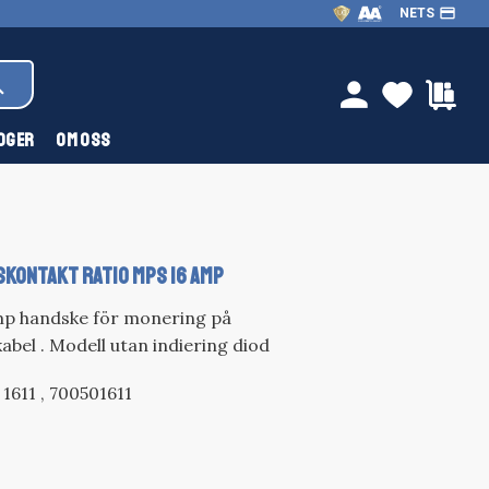
payment
NETS
FAVOR
KU
person
OGER
OM OSS
KONTAKT RATIO MPS 16 AMP
p handske för monering på
bel . Modell utan indiering diod
1611 , 700501611