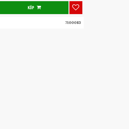
KÖP
Lägg till i favoriter
7100083