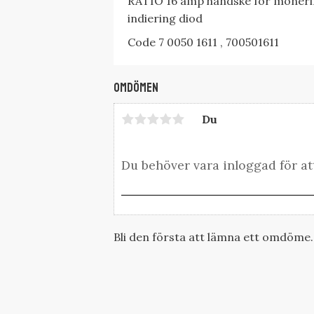
RATIO 16 amp handske för monerin
indiering diod
Code 7 0050 1611 , 700501611
Omdömen
Du
Bli den första att lämna ett omdöme.