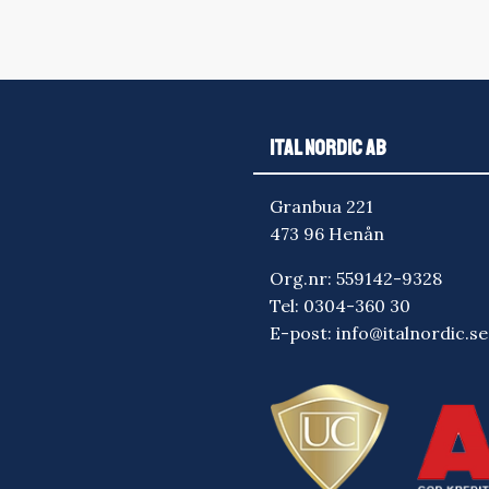
ITAL NORDIC AB
Granbua 221
473 96 Henån
Org.nr: 559142-9328
Tel:
0304-360 30
E-post:
info@italnordic.se