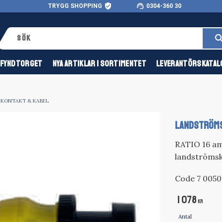
verified_user
support_agent
TRYGG SHOPPING
0304-360 30
FYNDTORGET
NYA ARTIKLAR I SORTIMENTET
LEVERANTÖRSKATAL
KONTAKT & KABEL
LANDSTRÖMS
RATIO 16 am
landströmska
Code 7 0050 
1 078
KR
Antal