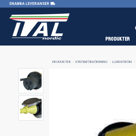
local_shipping
SNABBA LEVERANSER
PRODUKTER
PRODUKTER
STRÖMFÖRSÖRJNING
LANDSTRÖM