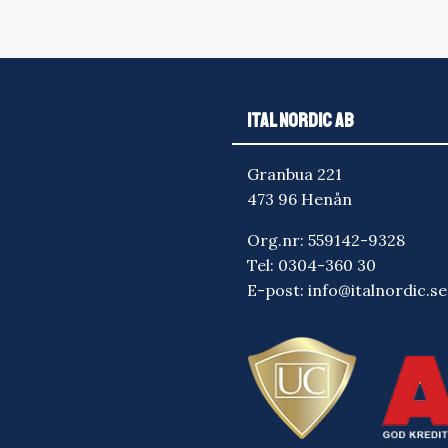
ITAL NORDIC AB
Granbua 221
473 96 Henån
Org.nr: 559142-9328
Tel:
0304-360 30
E-post:
info@italnordic.se