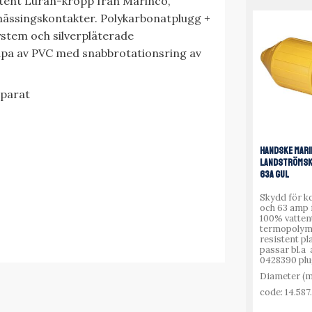
ent Luran-kropp från Marinco,
mässingskontakter. Polykarbonatplugg +
stem och silverpläterade
pa av PVC med snabbrotationsring av
eparat
HANDSKE MAR
LANDSTRÖMSK
63A GUL
Skydd för k
och 63 amp 
100% vatten
termopolym
resistent pl
passar bl.a 
0428390 plu
Diameter (m
code: 14.587