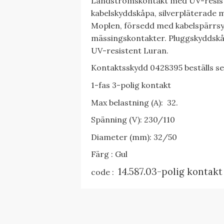
Landströmskontakt med UV-resist
kabelskyddskåpa, silverpläterade 
Moplen, försedd med kabelspärrsy
mässingskontakter. Pluggskyddskå
UV-resistent Luran.
Kontaktsskydd 0428395 beställs s
1-fas 3-polig kontakt
Max belastning (A): 32.
Spänning (V): 230/110
Diameter (mm): 32/50
Färg : Gul
14.587.03-polig kontakt
code :