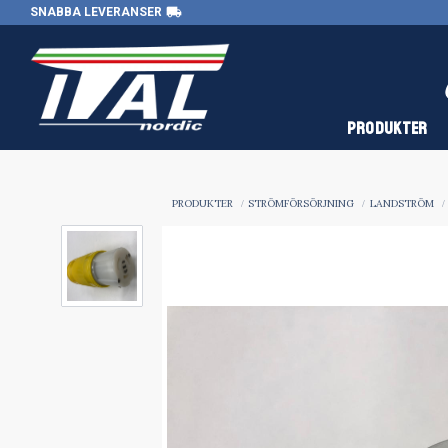
local_shipping
SNABBA LEVERANSER
PRODUKTER
PRODUKTER
STRÖMFÖRSÖRJNING
LANDSTRÖM