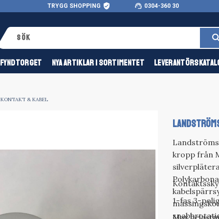
verified_user
support_agent
TRYGG SHOPPING
0304-360 30
FYNDTORGET
NYA ARTIKLAR I SORTIMENTET
LEVERANTÖRSKATAL
KONTAKT & KABEL
LANDSTRÖMS
Landströms
kropp från 
silverpläte
Polykarbona
Kontaktssky
kabelspärrs
1-fas 3-poli
mässingskon
snabbrotati
Max belastni