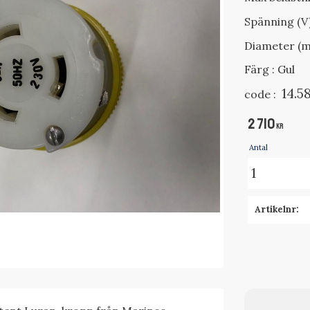
Spänning (V
Diameter (m
Färg : Gul
14.5
code :
2 710
KR
Antal
Artikelnr