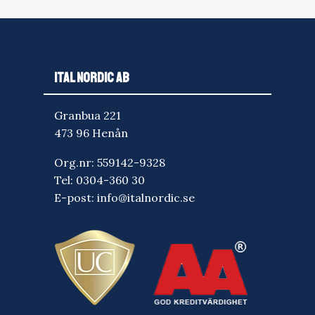
ITAL NORDIC AB
Granbua 221
473 96 Henån
Org.nr: 559142-9328
Tel:
0304-360 30
E-post:
info@italnordic.se