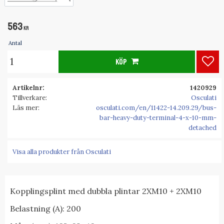
563
KR
Antal
KÖP
Lägg
Artikelnr
1420929
Tillverkare
Osculati
Läs mer
osculati.com/en/11422-14.209.29/bus-
bar-heavy-duty-terminal-4-x-10-mm-
detached
Visa alla produkter från Osculati
Kopplingsplint med dubbla plintar 2XM10 + 2XM10
Belastning (A): 200