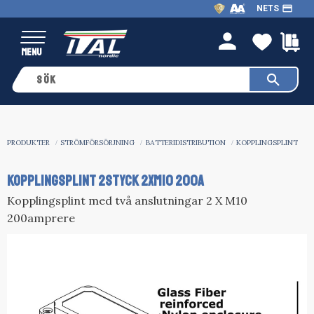
payment
NETS
Meny
FAVO
K
person
PRODUKTER
STRÖMFÖRSÖRJNING
BATTERIDISTRIBUTION
KOPPLINGSPLINT
KOPPLINGSPLINT 2styck 2xM10 200A
Kopplingsplint med två anslutningar 2 X M10
200amprere