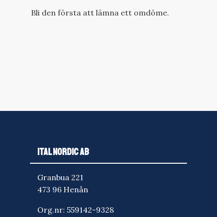
Bli den första att lämna ett omdöme.
ITAL NORDIC AB
Granbua 221
473 96 Henån
Org.nr: 559142-9328