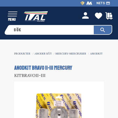
payment
NETS
Meny
FAVO
K
person
PRODUKTER
ANODER BÅT
MERCURY-MERCRUISER
ANODKIT
ANODKIT BRAVO II-III MERCURY
KITBRAVOII-III