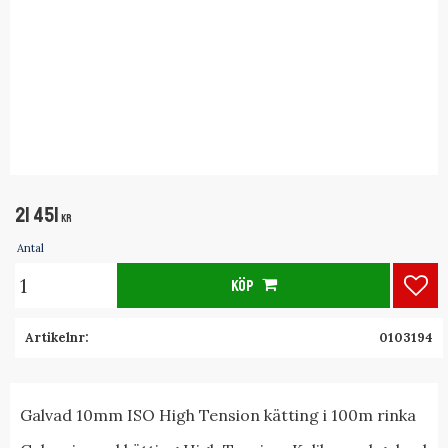
21 451
KR
Antal
KÖP
Lägg
Artikelnr
0103194
Galvad 10mm ISO High Tension kätting i 100m rinka