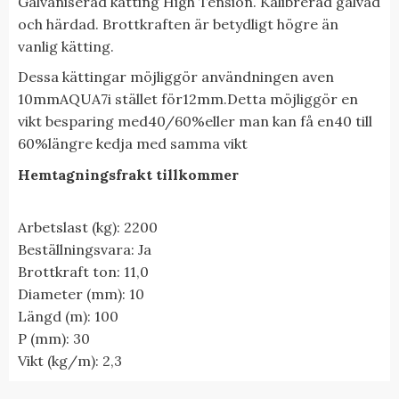
Galvaniserad kätting High Tension. Kalibrerad galvad
och härdad. Brottkraften är betydligt högre än
vanlig kätting.
Dessa
kättingar
möjliggör användningen av
en
10
mm
AQUA
7
i stället för
12
mm
.
Detta möjliggör en
vikt besparing med
40/60%
eller
man kan få en
40 till
60%
längre kedja med samma vikt
Hemtagningsfrakt tillkommer
Arbetslast (kg): 2200
Beställningsvara: Ja
Brottkraft ton: 11,0
Diameter (mm): 10
Längd (m): 100
P (mm): 30
Vikt (kg/m): 2,3