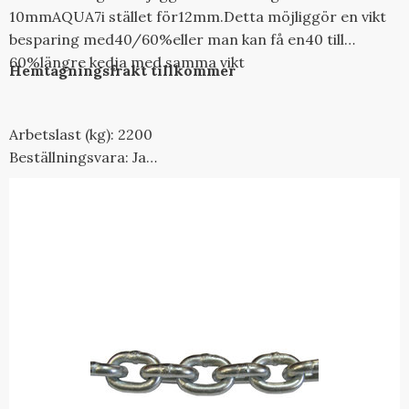
10
mm
AQUA
7
i stället för
12
mm
.
Detta möjliggör en
vikt
besparing med
40/60%
eller
man kan få en
40 till
60%
längre kedja med samma vikt
Hemtagningsfrakt tillkommer
Arbetslast (kg): 2200
Beställningsvara: Ja
Brottkraft ton: 11,0
Diameter (mm): 10
Längd (m): 100
P (mm): 30
Vikt (kg/m): 2,3