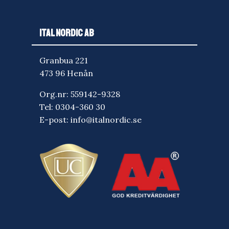
ITAL NORDIC AB
Granbua 221
473 96 Henån
Org.nr: 559142-9328
Tel:
0304-360 30
E-post:
info@italnordic.se