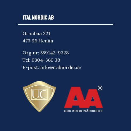
ITAL NORDIC AB
Granbua 221
473 96 Henån
Org.nr: 559142-9328
Tel:
0304-360 30
E-post:
info@italnordic.se