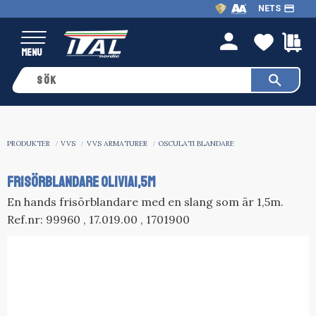
payment
NETS
Meny
FAVO
K
person
PRODUKTER
VVS
VVS ARMATURER
OSCULATI BLANDARE
FRISÖRBLANDARE OLIVIA1,5M
En hands frisörblandare med en slang som är 1,5m.
Ref.nr: 99960 , 17.019.00 , 1701900