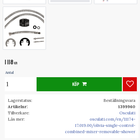
1 118
KR
Antal
KÖP
Lägg
Lagerstatus
Beställningsvara
Artikelnr
1399960
Tillverkare
Osculati
Läs mer
osculati.com/en/11174-
17.019.00/olivia-single-control-
combined-mixer-removable-shower