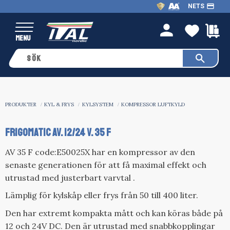
payment
NETS
Meny
FAVO
K
person
PRODUKTER
KYL & FRYS
KYLSYSTEM
KOMPRESSOR LUFTKYLD
FRIGOMATIC AV. 12/24 V. 35 F
AV 35 F code:E50025X har en kompressor av den
senaste generationen för att få maximal effekt och
utrustad med justerbart varvtal .
Lämplig för kylskåp eller frys från 50 till 400 liter.
Den har extremt kompakta mått och kan köras både på
12 och 24V DC. Den är utrustad med snabbkopplingar