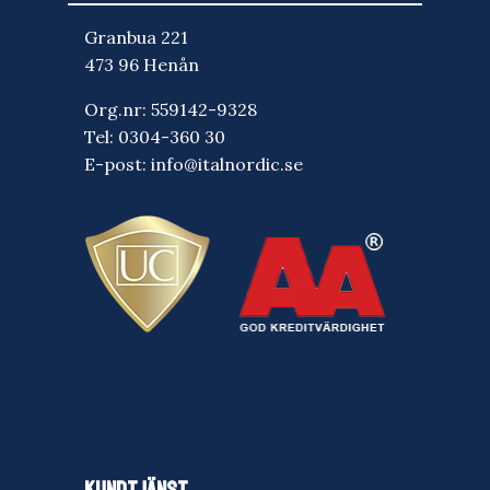
Granbua 221
473 96 Henån
Org.nr: 559142-9328
Tel:
0304-360 30
E-post:
info@italnordic.se
KUNDTJÄNST