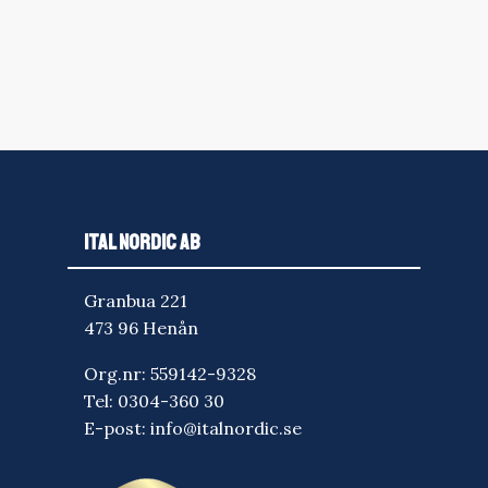
ITAL NORDIC AB
Granbua 221
473 96 Henån
Org.nr: 559142-9328
Tel:
0304-360 30
E-post:
info@italnordic.se