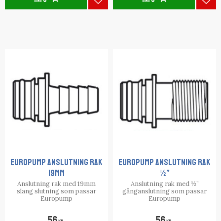
Lägg till i favoriter
Lägg
EUROPUMP ANSLUTNING RAK
EUROPUMP ANSLUTNING RAK
19mm
½”
Anslutning rak med 19mm
Anslutning rak med ½”
slang slutning som passar
gänganslutning som passar
Europump
Europump
56
56