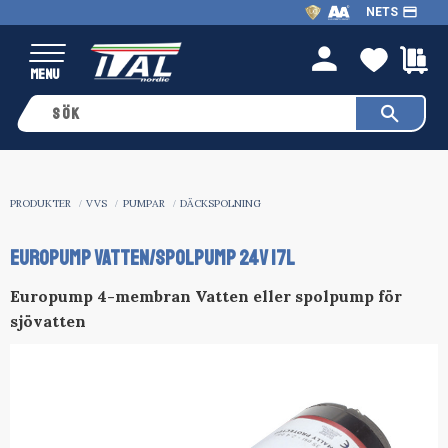
payment
NETS
Meny
FAVO
K
person
PRODUKTER
VVS
PUMPAR
DÄCKSPOLNING
EUROPUMP VATTEN/SPOLPUMP 24V 17L
Europump 4-membran Vatten eller spolpump för
sjövatten