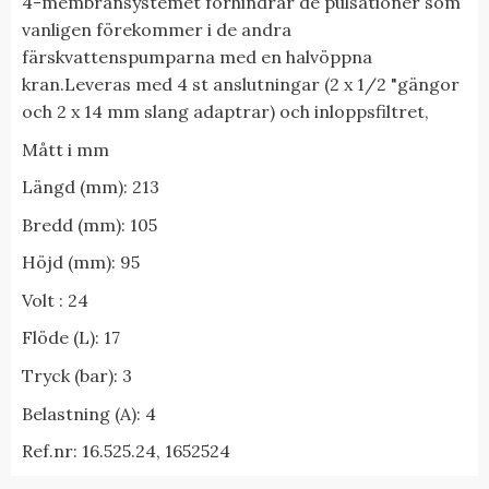
4-membransystemet förhindrar de pulsationer som
vanligen förekommer i de andra
färskvattenspumparna med en halvöppna
kran.Leveras med 4 st anslutningar (2 x 1/2 "gängor
och 2 x 14 mm slang adaptrar) och inloppsfiltret,
Mått i mm
Längd (mm): 213
Bredd (mm): 105
Höjd (mm): 95
Volt : 24
Flöde (L): 17
Tryck (bar): 3
Belastning (A): 4
Ref.nr: 16.525.24, 1652524