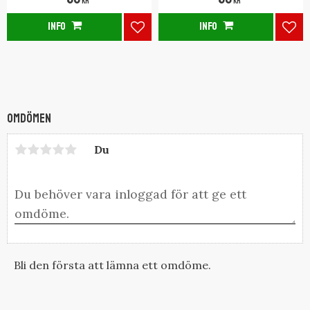
KR
KR
INFO
INFO
Lägg till i favoriter
Lägg
Omdömen
Du
Bli den första att lämna ett omdöme.