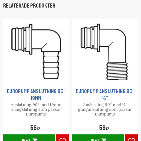
Relaterade produkter
EUROPUMP ANSLUTNING 90°
EUROPUMP ANSLUTNING 90°
19MM
½”
Anslutning 90° med 19mm
Anslutning 90° med ½”
slangslutning som passar
gänganslutning som passar
Europump
Europump
56
56
KR
KR
INFO
INFO