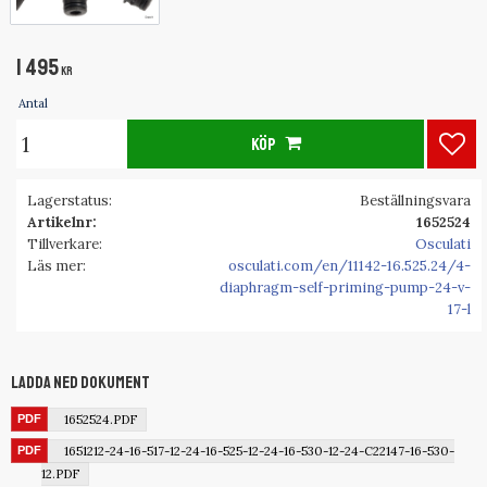
1 495
KR
Antal
KÖP
Lägg
Lagerstatus
Beställningsvara
Artikelnr
1652524
Tillverkare
Osculati
Läs mer
osculati.com/en/11142-16.525.24/4-
diaphragm-self-priming-pump-24-v-
17-l
Ladda ned dokument
1652524.PDF
1651212-24-16-517-12-24-16-525-12-24-16-530-12-24-C22147-16-530-
12.PDF