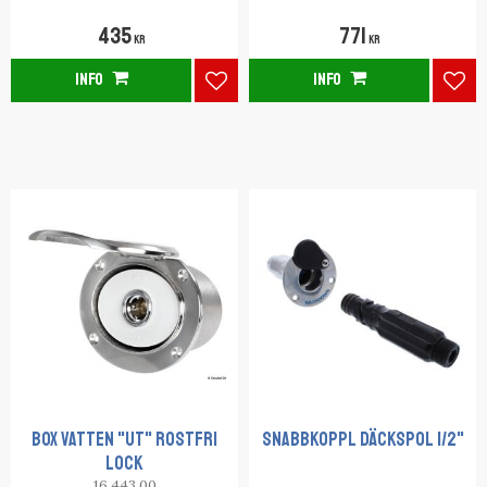
435
771
KR
KR
INFO
INFO
Lägg till i favoriter
Lägg
BOX VATTEN "UT" ROSTFRI
SNABBKOPPL DÄCKSPOL 1/2"
LOCK
16.443.00