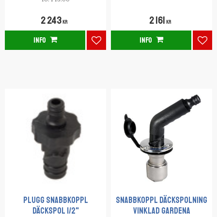
2 243
2 161
KR
KR
INFO
INFO
Lägg till i favoriter
Lägg
PLUGG SNABBKOPPL
SNABBKOPPL DÄCKSPOLNING
DÄCKSPOL 1/2"
VINKLAD GARDENA