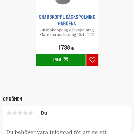
SNABBKOPPL DÄCKSPOLNING
GARDENA
Snabbkoppling däckspolning
Gardena anslutning 16.442.22
1 738
KR
INFO
Lägg till i favorite
Omdömen
Du