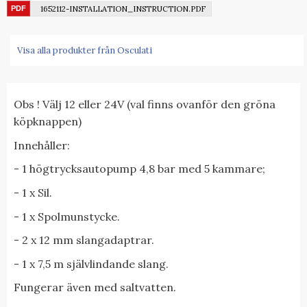
1652112-INSTALLATION_INSTRUCTION.PDF
Visa alla produkter från Osculati
Obs ! Välj 12 eller 24V (val finns ovanför den gröna
köpknappen)
Innehåller:
- 1 högtrycksautopump 4,8 bar med 5 kammare;
- 1 x Sil.
- 1 x Spolmunstycke.
- 2 x 12 mm slangadaptrar.
- 1 x 7,5 m självlindande slang.
Fungerar även med saltvatten.