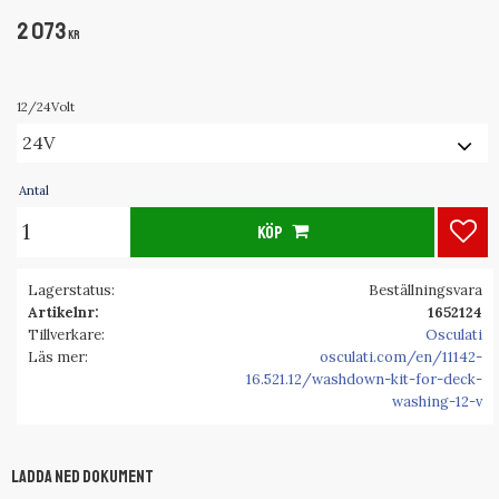
2 073
KR
12/24Volt
Antal
KÖP
Lägg
Lagerstatus
Beställningsvara
Artikelnr
1652124
Tillverkare
Osculati
Läs mer
osculati.com/en/11142-
16.521.12/washdown-kit-for-deck-
washing-12-v
Ladda ned dokument