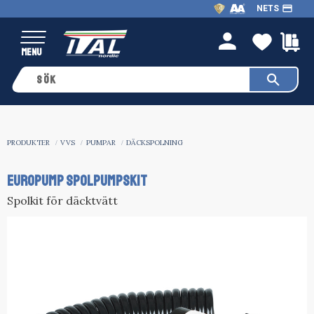
payment
NETS
Meny
FAVO
K
person
PRODUKTER
VVS
PUMPAR
DÄCKSPOLNING
EUROPUMP SPOLPUMPSKIT
Spolkit för däcktvätt