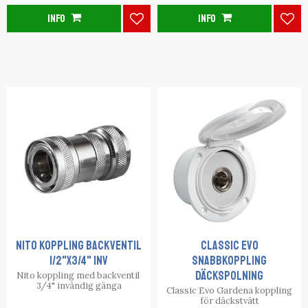
INFO
INFO
Lägg till i favoriter
Lägg
NITO KOPPLING BACKVENTIL
CLASSIC EVO
1/2"X3/4" INV
SNABBKOPPLING
DÄCKSPOLNING
​Nito koppling med backventil ​​​​​​​
3/4" invändig gänga
Classic Evo Gardena koppling
för däckstvätt