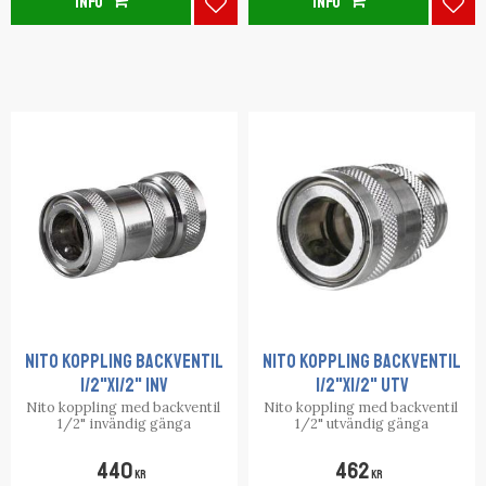
INFO
INFO
Lägg till i favoriter
Lägg
NITO KOPPLING BACKVENTIL
NITO KOPPLING BACKVENTIL
1/2"X1/2" INV
1/2"X1/2" UTV
​Nito koppling med backventil ​​​​​​​
​Nito koppling med backventil ​​​​​​​
1/2" invändig gänga
1/2" utvändig gänga
440
462
KR
KR