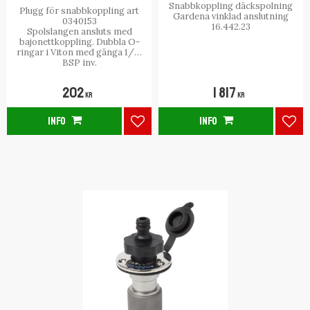
Snabbkoppling däckspolning
Plugg för snabbkoppling art
Gardena vinklad anslutning
0340153
16.442.23
Spolslangen ansluts med
bajonettkoppling. Dubbla O-
ringar i Viton med gänga 1/2"
BSP inv.
202
1 817
KR
KR
INFO
INFO
Lägg till i favoriter
Lägg