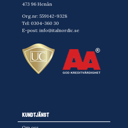
473 96 Henån
Org.nr: 559142-9328
Tel:
0304-360 30
E-post:
info@italnordic.se
KUNDTJÄNST
Om oss