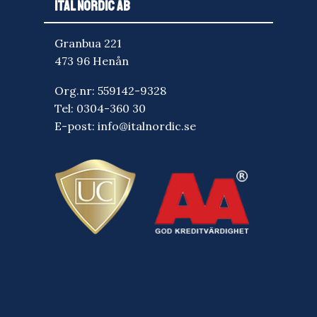
ITAL NORDIC AB
Granbua 221
473 96 Henån
Org.nr: 559142-9328
Tel:
0304-360 30
E-post:
info@italnordic.se