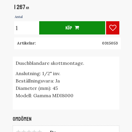
1 267
KR
Antal
KÖP
Lägg till
Artikelnr
0315053
Duschblandare skottmontage.
Anslutning: 1/2" inv.
Beställningsvara: Ja
Diameter (mm): 45
Modell: Gamma MDI8000
Omdömen