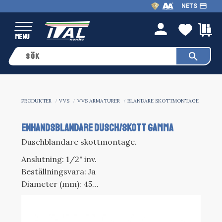
payment
NETS
Meny
FAVO
K
person
PRODUKTER
VVS
VVS ARMATURER
BLANDARE SKOTTMONTAGE
ENHANDSBLANDARE DUSCH/SKOTT GAMMA
Duschblandare skottmontage.
Anslutning: 1/2" inv.
Beställningsvara: Ja
Diameter (mm): 45
Modell: Gamma MDI8000