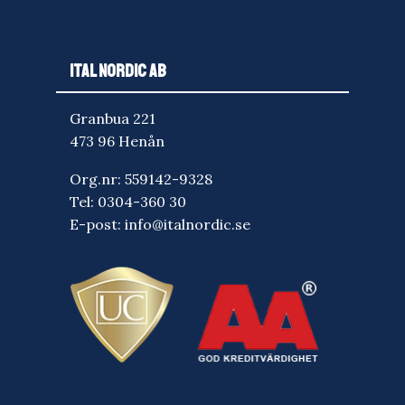
ITAL NORDIC AB
Granbua 221
473 96 Henån
Org.nr: 559142-9328
Tel:
0304-360 30
E-post:
info@italnordic.se