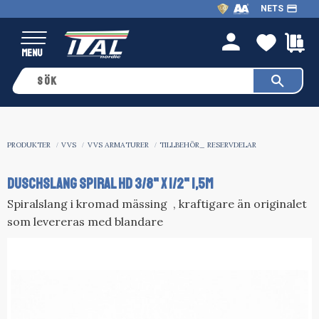
payment
NETS
Meny
FAVO
K
person
PRODUKTER
VVS
VVS ARMATURER
TILLBEHÖR_ RESERVDELAR
DUSCHSLANG SPIRAL HD 3/8" X 1/2" 1,5m
Spiralslang i kromad mässing , kraftigare än originalet
som levereras med blandare