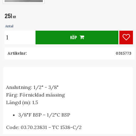
251
KR
Antal
KÖP
Lägg
Artikelnr
0315773
Anslutning: 1/2" - 3/8"
Färg: Förnicklad mässing
Längd (m): 1,5
3/8"F BSP – 1/2"C BSP
Code:
03.70.23831 – TC 1538-C/2