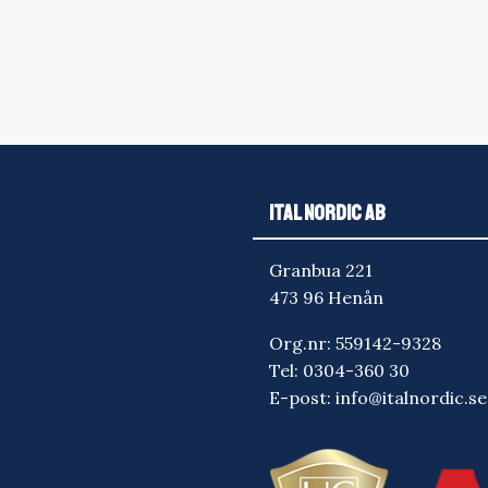
ITAL NORDIC AB
Granbua 221
473 96 Henån
Org.nr: 559142-9328
Tel:
0304-360 30
E-post:
info@italnordic.se