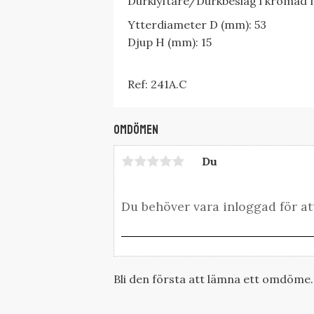
Durklyftare/Durkbeslag i kromad
Ytterdiameter D (mm): 53
Djup H (mm): 15
Ref: 241A.C
Omdömen
Du
Bli den första att lämna ett omdöme.