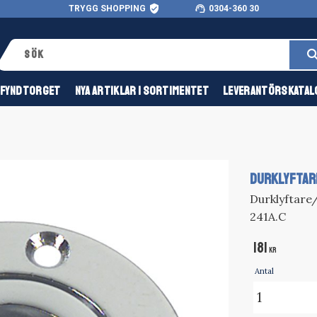
verified_user
support_agent
TRYGG SHOPPING
0304-360 30
FYNDTORGET
NYA ARTIKLAR I SORTIMENTET
LEVERANTÖRSKATAL
DURKLYFTAR
Durklyftare
241A.C
181
KR
Antal