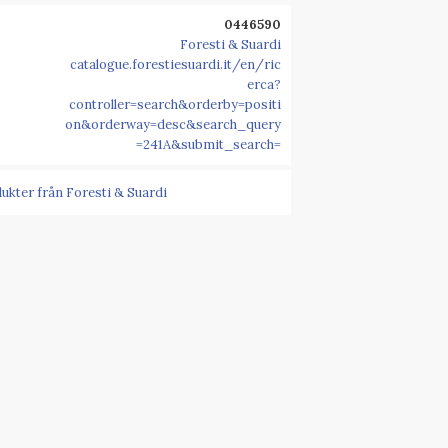
0446590
Foresti & Suardi
catalogue.forestiesuardi.it/en/ric
erca?
controller=search&orderby=positi
on&orderway=desc&search_query
=241A&submit_search=
dukter från Foresti & Suardi