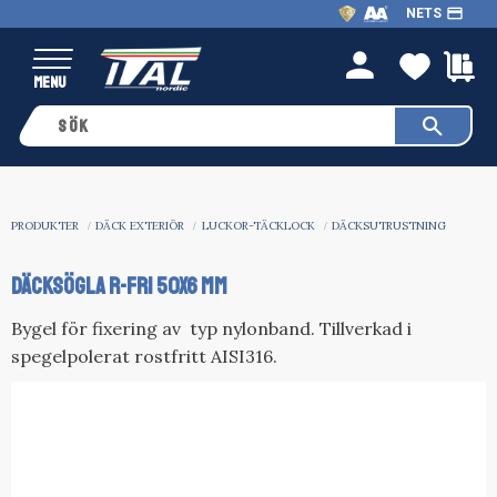
payment
NETS
Meny
FAVO
K
person
PRODUKTER
DÄCK EXTERIÖR
LUCKOR-TÄCKLOCK
DÄCKSUTRUSTNING
DÄCKSÖGLA R-FRI 50X6 MM
Bygel för fixering av typ nylonband. Tillverkad i
spegelpolerat rostfritt AISI316.