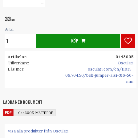
33
KR
Antal
KÖP
Lägg
Artikelnr
0443005
Tillverkare
Osculati
Läs mer
osculati.com/en/11035-
06.704.50/belt-jumper-aisi-316-50-
mm
Ladda ned dokument
0443005-MATT.PDF
Visa alla produkter från Osculati