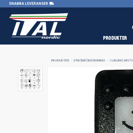
local_shipping
SNABBA LEVERANSER
PRODUKTER
PRODUKTER
STRÖMFÖRSÖRJNING
CARLING BRYTA