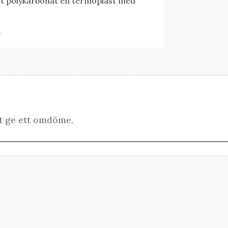
rt
polykarbonat en
termoplast med
.