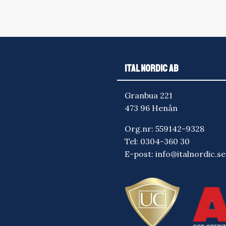
ITAL NORDIC AB
Granbua 221
473 96 Henån
Org.nr: 559142-9328
Tel:
0304-360 30
E-post:
info@italnordic.se