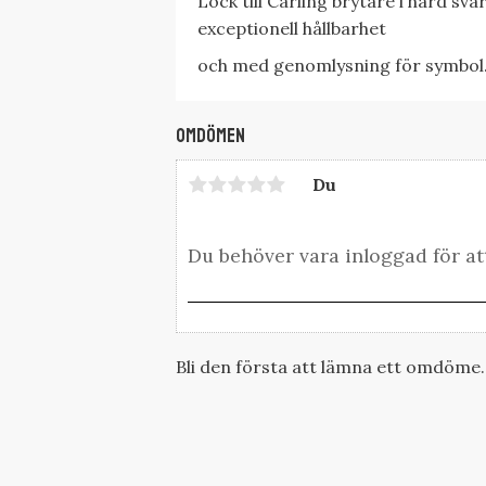
Lock till Carling brytare i hård sva
exceptionell hållbarhet
och med genomlysning för symbol
Omdömen
Du
Bli den första att lämna ett omdöme.