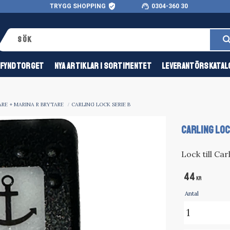
verified_user
support_agent
TRYGG SHOPPING
0304-360 30
FYNDTORGET
NYA ARTIKLAR I SORTIMENTET
LEVERANTÖRSKATAL
RE + MARINA R BRYTARE
CARLING LOCK SERIE B
CARLING LOC
Lock till Ca
44
KR
Antal