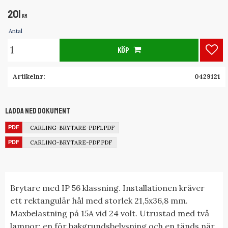
201
KR
Antal
KÖP
Lägg
Artikelnr
0429121
Ladda ned dokument
CARLING-BRYTARE-PDF1.PDF
CARLING-BRYTARE-PDF.PDF
Brytare med IP 56 klassning. Installationen kräver
ett rektangulär hål med storlek 21,5x36,8 mm.
Maxbelastning på 15A vid 24 volt. Utrustad med två
lampor: en för bakgrundsbelysning och en tänds när