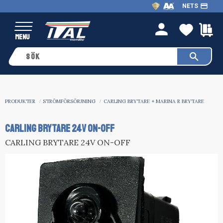
payment
NETS
Meny
FAVO
K
person
PRODUKTER
STRÖMFÖRSÖRJNING
CARLING BRYTARE + MARINA R BRYTARE
CARLING BRYTARE 24V ON-OFF
CARLING BRYTARE 24V ON-OFF