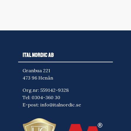
ITAL NORDIC AB
Granbua 221
473 96 Henån
Org.nr: 559142-9328
Tel:
0304-360 30
E-post:
info@italnordic.se