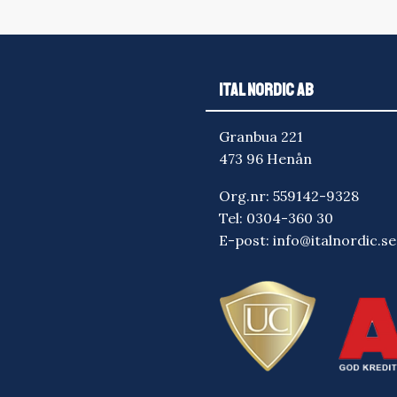
ITAL NORDIC AB
Granbua 221
473 96 Henån
Org.nr: 559142-9328
Tel:
0304-360 30
E-post:
info@italnordic.se