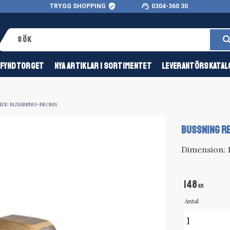
verified_user
support_agent
TRYGG SHOPPING
0304-360 30
FYNDTORGET
NYA ARTIKLAR I SORTIMENTET
LEVERANTÖRSKATAL
DE BUSSNING-BRONS
BUSSNING RE
Dimension: 1
148
KR
Antal