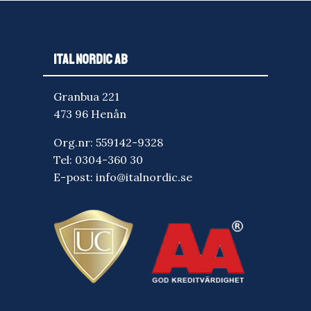
ITAL NORDIC AB
Granbua 221
473 96 Henån
Org.nr: 559142-9328
Tel:
0304-360 30
E-post:
info@italnordic.se