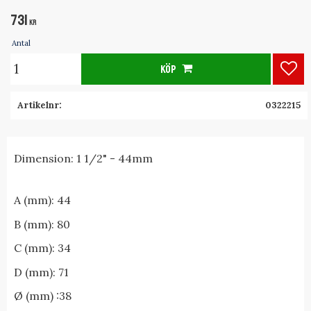
731
KR
Antal
KÖP
Lägg
Artikelnr
0322215
Dimension: 1 1/2" - 44mm
A (mm): 44
B (mm): 80
C (mm): 34
D (mm): 71
Ø (mm) :38