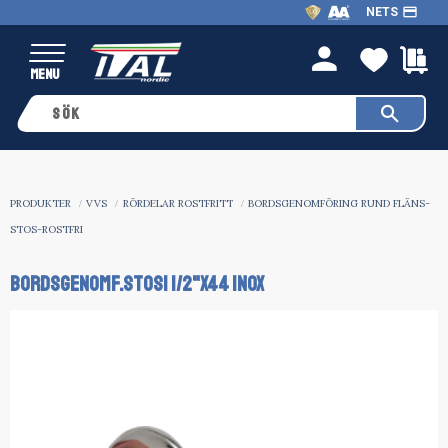
payment
NETS
Meny
FAVO
K
person
PRODUKTER
VVS
RÖRDELAR ROSTFRITT
BORDSGENOMFÖRING RUND FLÄNS-
STOS-ROSTFRI
BORDSGENOMF.STOS1 1/2"x44 INOX