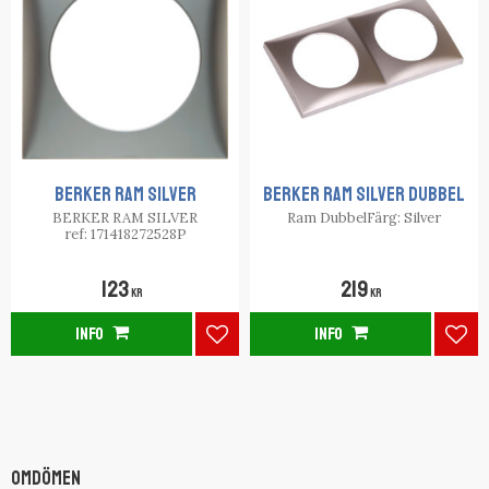
BERKER RAM SILVER
BERKER RAM SILVER DUBBEL
BERKER RAM SILVER
Ram DubbelFärg: Silver
ref: 171418272528P
123
219
KR
KR
INFO
INFO
Lägg till i favoriter
Lägg
Omdömen