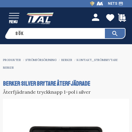
payment
NETS
Meny
FAVO
K
person
PRODUKTER
STRÖMFÖRSÖRJNING
BERKER
KONTAKT_STRÖMBRYTARE
BERKER
BERKER SILVER BRYTARE ÅTERFJÄDRADE
Återfjädrande tryckknapp 1-pol i silver