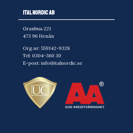
ITAL NORDIC AB
Granbua 221
473 96 Henån
Org.nr: 559142-9328
Tel:
0304-360 30
E-post:
info@italnordic.se