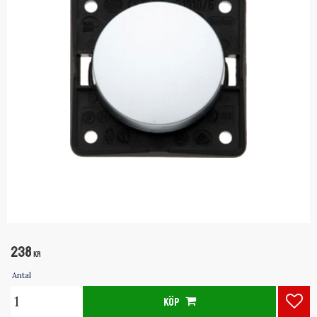
238
KR
Antal
KÖP
Lägg