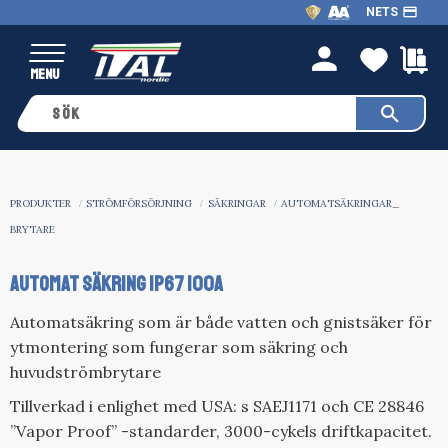
payment
NETS
Meny
FAVO
K
person
PRODUKTER
STRÖMFÖRSÖRJNING
SÄKRINGAR
AUTOMATSÄKRINGAR_
BRYTARE
AUTOMAT SÄKRING IP67 100A
Automatsäkring som är både vatten och gnistsäker för
ytmontering som fungerar som säkring och
huvudströmbrytare
Tillverkad i enlighet med USA: s SAEJ1171 och CE 28846
”Vapor Proof” -standarder, 3000-cykels driftkapacitet.