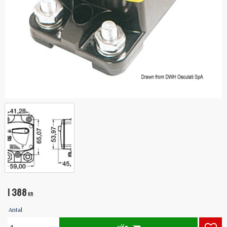
1 388
KR
Antal