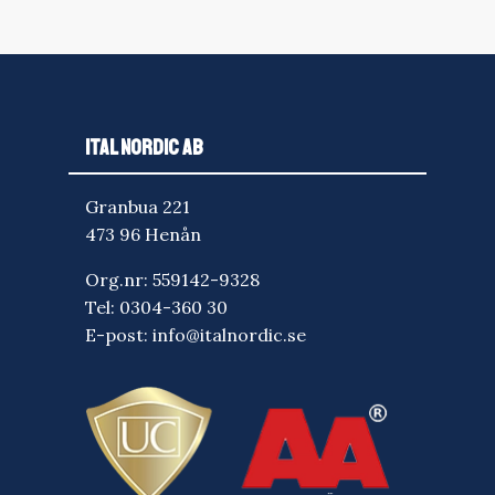
ITAL NORDIC AB
Granbua 221
473 96 Henån
Org.nr: 559142-9328
Tel:
0304-360 30
E-post:
info@italnordic.se