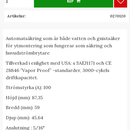
KÖP
Lägg
Artikelnr
0270120
Automatsäkring som är både vatten och gnistsäker
för ytmontering som fungerar som säkring och
huvudströmbrytare
Tillverkad i enlighet med USA: s SAEJ1171 och CE
28846 ”Vapor Proof” -standarder, 3000-cykels
driftkapacitet.
Strömstyrka (A): 100
Höjd (mm): 87,35
Bredd (mm): 59
Djup (mm): 45,64
Anslutning : 5/16"