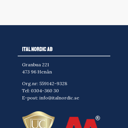
ITAL NORDIC AB
Granbua 221
473 96 Henån
Org.nr: 559142-9328
Tel:
0304-360 30
E-post:
info@italnordic.se