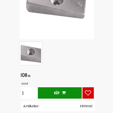
108
KR
Antal
KÖP
Lägg till i fa
Artikelnr
1901142