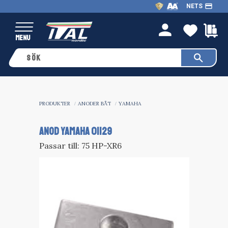
payment
NETS
Meny
FAVO
K
person
PRODUKTER
ANODER BÅT
YAMAHA
ANOD YAMAHA 01129
Passar till: 75 HP-XR6