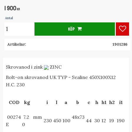
1 900
KR
Antal
KÖP
Lägg
Artikelnr
1901286
Skrovanod i zink
ZINC
Bolt-on skrovanod UK TYP - Sealine 450X100X12
H.C. 230
COD
kg
i
l
a
b
c
h
h1
h2
i1
00274
7.2
mm
48x73
230
450
100
44
30
12
19
190
E
0