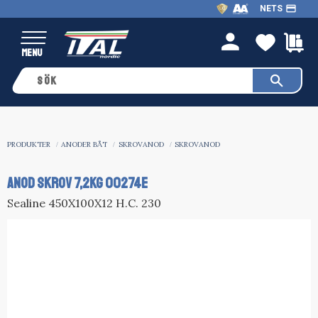
payment
NETS
Meny
FAVO
K
person
PRODUKTER
ANODER BÅT
SKROVANOD
SKROVANOD
ANOD SKROV 7,2KG 00274E
Sealine 450X100X12 H.C. 230​