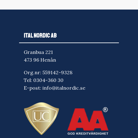
ITAL NORDIC AB
Granbua 221
473 96 Henån
Org.nr: 559142-9328
Tel:
0304-360 30
E-post:
info@italnordic.se