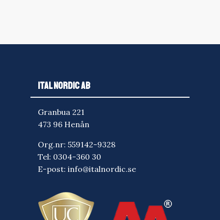
ITAL NORDIC AB
Granbua 221
473 96 Henån
Org.nr: 559142-9328
Tel:
0304-360 30
E-post:
info@italnordic.se