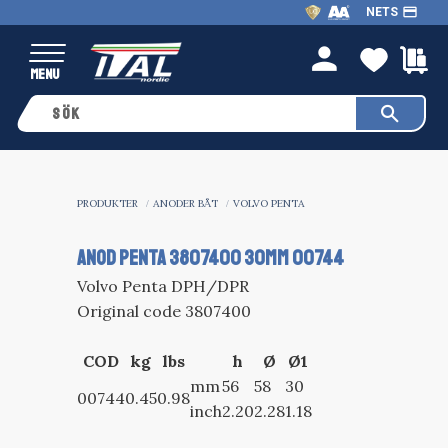
payment
NETS
Meny
FAVO
K
person
PRODUKTER
ANODER BÅT
VOLVO PENTA
ANOD Penta 3807400 30MM 00744
Volvo Penta DPH/DPR
Original code 3807400
COD
kg
lbs
h
Ø
Ø1
mm
56
58
30
00744
0.45
0.98
inch
2.20
2.28
1.18