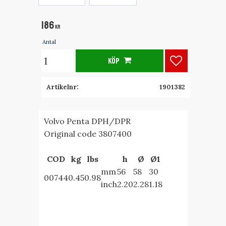
186
KR
Antal
KÖP
Lägg till i fa
Artikelnr
1901382
Volvo Penta DPH/DPR
Original code 3807400
COD
kg
lbs
h
Ø
Ø1
mm
56
58
30
00744
0.45
0.98
inch
2.20
2.28
1.18