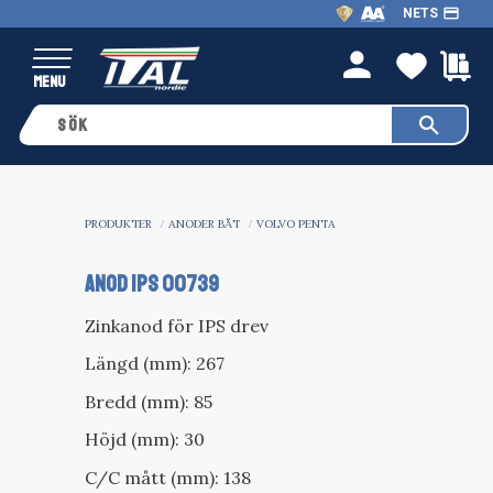
payment
NETS
Meny
FAVO
K
person
PRODUKTER
ANODER BÅT
VOLVO PENTA
Anod IPS 00739
Zinkanod för IPS drev
Längd (mm): 267
Bredd (mm): 85
Höjd (mm): 30
C/C mått (mm): 138