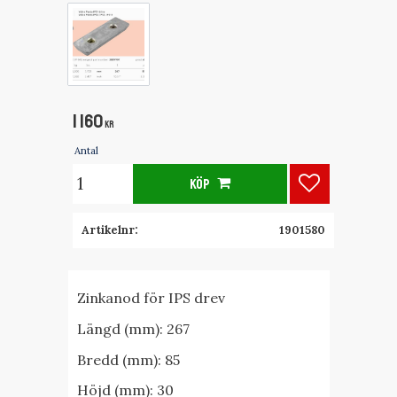
1 160
KR
Antal
KÖP
Lägg till i fa
Artikelnr
1901580
Zinkanod för IPS drev
Längd (mm): 267
Bredd (mm): 85
Höjd (mm): 30