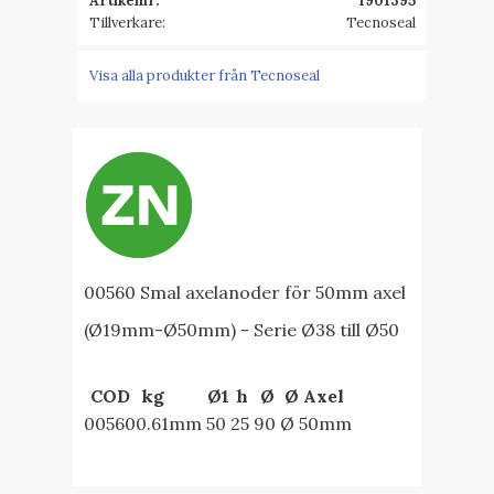
Artikelnr
1901395
Tillverkare
Tecnoseal
Visa alla produkter från Tecnoseal
00560 Smal axelanoder för 50mm axel
(Ø19mm-Ø50mm) - Serie Ø38 till Ø50
COD
kg
Ø1
h
Ø
Ø Axel
00560
0.61
mm
50
25
90
Ø 50mm