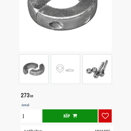
273
KR
Antal
KÖP
Lägg till i f