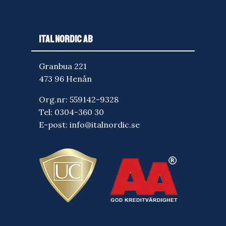
ITAL NORDIC AB
Granbua 221
473 96 Henån
Org.nr: 559142-9328
Tel:
0304-360 30
E-post:
info@italnordic.se