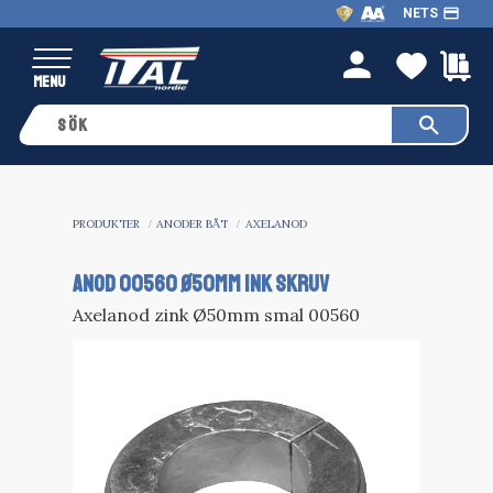
payment
NETS
Meny
FAVO
K
person
PRODUKTER
ANODER BÅT
AXELANOD
ANOD 00560 Ø50MM INK SKRUV
Axelanod zink Ø50mm smal 00560