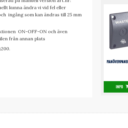
baserad på manuell version art.nr:
lt kunna ändra vi vid fel eller
och ingång som kan ändras till 25 mm
unktionen ON-OFF-ON och även
len från annan plats
x200.
MANÖVERPANE
INFO