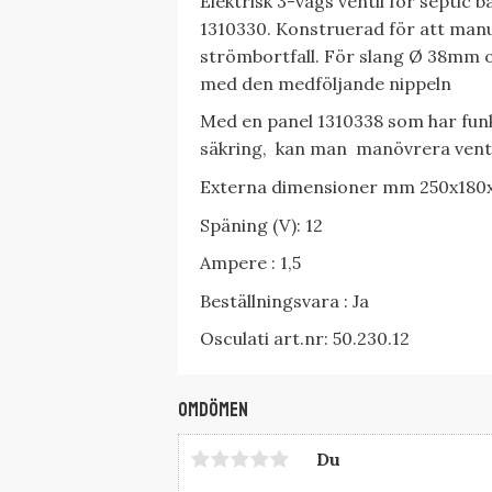
Elektrisk 3-vägs ventil för septic 
1310330. Konstruerad för att manuel
strömbortfall. För slang Ø 38mm 
med den medföljande nippeln
Med en panel 1310338 som har f
säkring, kan man manövrera venti
Externa dimensioner mm 250x180
Späning (V): 12
Ampere : 1,5
Beställningsvara : Ja
Osculati art.nr: 50.230.12
Omdömen
Du