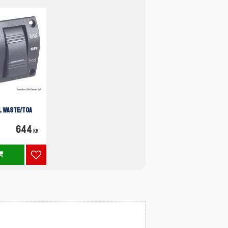
L WASTE/TOA
644
KR
Lägg till i favoriter