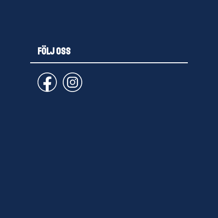
FÖLJ OSS
email
PRENUMERERA