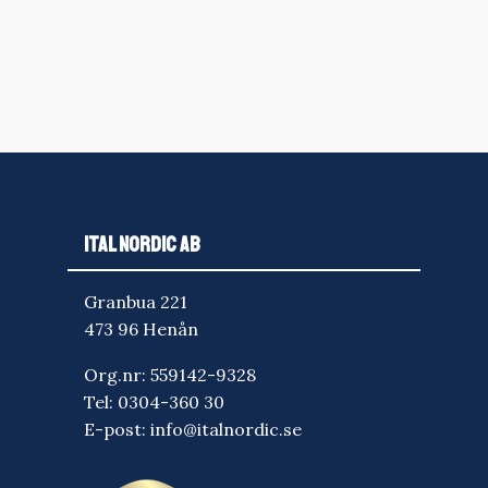
ITAL NORDIC AB
Granbua 221
473 96 Henån
Org.nr: 559142-9328
Tel:
0304-360 30
E-post:
info@italnordic.se