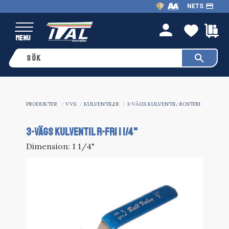
payment
NETS
Meny
FAVO
K
person
PRODUKTER
VVS
KULVENTILER
3-VÄGS KULVENTIL-ROSTFRI
3-VÄGS KULVENTIL R-FRI 1 1/4"
Dimension: 1 1/4"