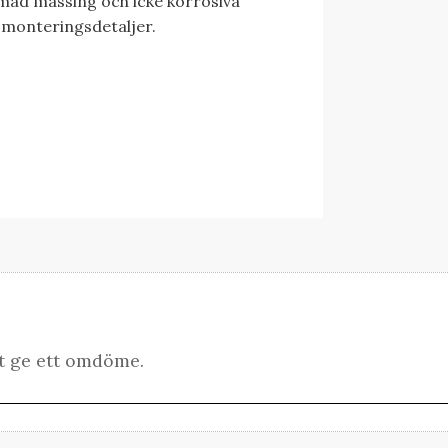
komad mässing och icke korrosiva
 monteringsdetaljer.