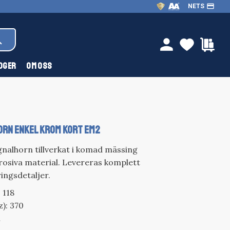
payment
NETS
FAVOR
KU
person
OGER
OM OSS
ORN ENKEL KROM KORT EM2
ignalhorn tillverkat i komad mässing
rosiva material. Levereras komplett
ngsdetaljer.
 118
): 370