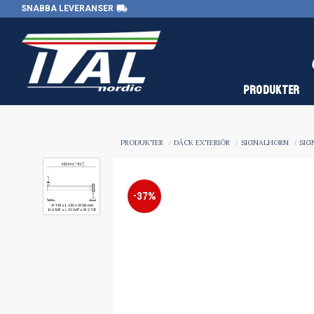
local_shipping
SNABBA LEVERANSER
PRODUKTER
PRODUKTER
DÄCK EXTERIÖR
SIGNALHORN
SIG
37
%