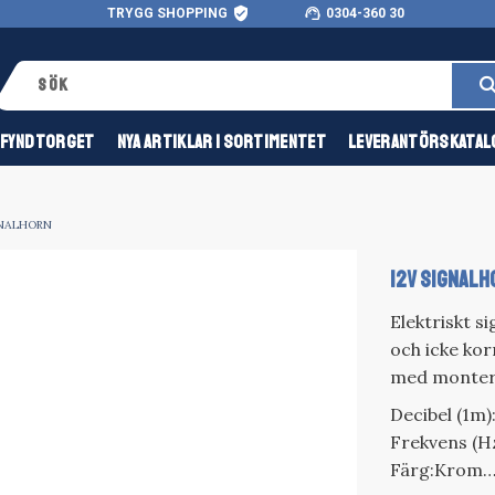
verified_user
support_agent
TRYGG SHOPPING
0304-360 30
FYNDTORGET
NYA ARTIKLAR I SORTIMENTET
LEVERANTÖRSKATAL
NALHORN
12V SIGNALH
Elektriskt s
och icke kor
med monteri
Decibel (1m):
Frekvens (Hz
Färg:Krom